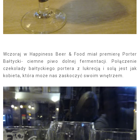
Wczoraj w Happiness Beer & Food miał premierę Porter
Bałtycki- ciemne piwo dolnej fermentacji. Połączenie
czekolady bałtyckiego portera z lukrecją i solą jest jak
kobieta, która może nas zaskoczyć swoim wnętrzem.