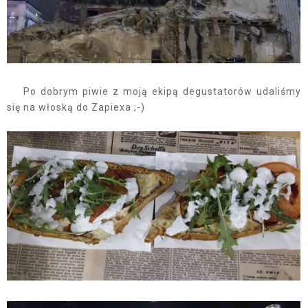
Po dobrym piwie z moją ekipą degustatorów udaliśmy
się na włoską do Zapiexa ;-)