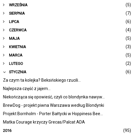
(5)
WRZEŚNIA
(7)
SIERPNIA
(6)
LIPCA
(4)
CZERWCA
(5)
MAJA
(3)
KWIETNIA
(5)
MARCA
(2)
LUTEGO
(6)
STYCZNIA
Za czym ta kolejka? Beksińskiego rzucili...
Najlepsza część z jajem...
Niekończąca się opowieść, czyli co blondynka nawyw...
BrewDog - projekt piwna Warszawa według Blondynki
Projekt Bornholm - Porter Bałtycki w Hoppiness Bee...
Matka Courage krzyczy Grecas/Palcat ADA
(95)
2016