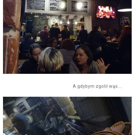
A gdybym zgolił wąs...