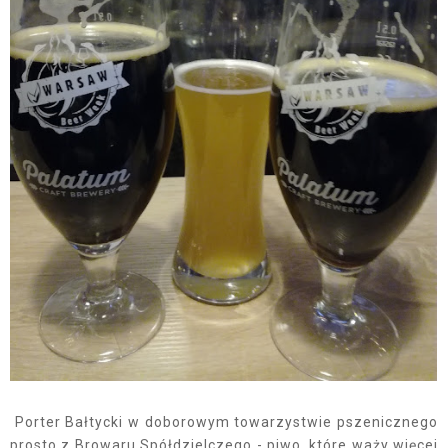
Porter Bałtycki w doborowym towarzystwie pszenicznego
prosto z Browaru Spółdzielczego - piwo, które waży więcej