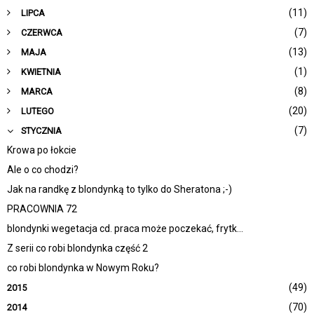
(11)
LIPCA
(7)
CZERWCA
(13)
MAJA
(1)
KWIETNIA
(8)
MARCA
(20)
LUTEGO
(7)
STYCZNIA
Krowa po łokcie
Ale o co chodzi?
Jak na randkę z blondynką to tylko do Sheratona ;-)
PRACOWNIA 72
blondynki wegetacja cd. praca może poczekać, frytk...
Z serii co robi blondynka część 2
co robi blondynka w Nowym Roku?
(49)
2015
(70)
2014