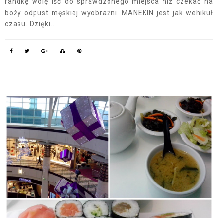
randkę wolę iść do sprawdzonego miejsca niż czekać na
boży odpust męskiej wyobraźni. MANEKIN jest jak wehikuł
czasu. Dzięki...