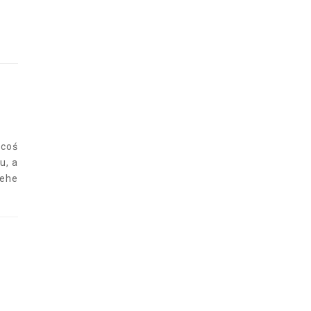
 coś
u, a
hehe