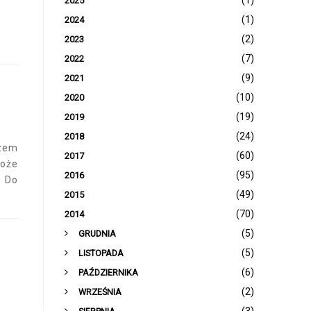
(1)
2025
(1)
2024
(2)
2023
(7)
2022
(9)
2021
(10)
2020
(19)
2019
(24)
2018
rzem
(60)
2017
może
(95)
2016
. Do
(49)
2015
(70)
2014
(5)
GRUDNIA
(5)
LISTOPADA
(6)
PAŹDZIERNIKA
(2)
WRZEŚNIA