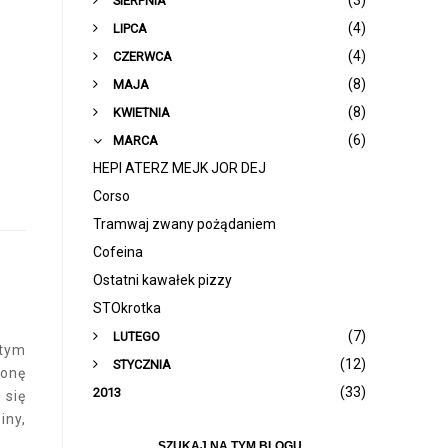
(3)
SIERPNIA
(4)
LIPCA
(4)
CZERWCA
(8)
MAJA
(8)
KWIETNIA
(6)
MARCA
HEPI ATERZ MEJK JOR DEJ
Corso
Tramwaj zwany pożądaniem
Cofeina
Ostatni kawałek pizzy
STOkrotka
(7)
LUTEGO
tym
(12)
STYCZNIA
ronę
(33)
2013
 się
iny,
SZUKAJ NA TYM BLOGU