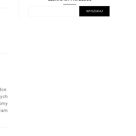
dce.
ych
eśmy
łam