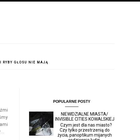
 I RYBY GŁOSU NIE MAJĄ
POPULARNE POSTY
dźmi
NIEWIDZIALNE MIASTA/
yśmy
INVISIBLE CITIES KOWALSKIEJ
sami
Czym jest dla nas miasto?
Czy tylko przestrzenią do
..
życia, panoptikum mijanych
codziennie ludzi,