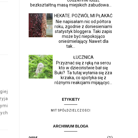
bezkształtną masą miejskich zabudowa...
HEKATE. POZWÓL MI PŁAKAĆ
Nie napisałam nic od półtora
roku, zgodnie z doniesieniami
statystyk bloggera. Taki zapis
może być niepokojąco
onieśmielający. Nawet dla
tak...
ŁUCZNICA
Przyznać się z ręką na sercu
kto w dzieciństwie bał się
Buki? Ta tutaj wyłania się zza
krzaka, co spotyka się z
różnymi reakcjami mijającyc...
iej
zyja
ETYKIETY
zymi
MIT SPÓŁDZIELCZOŚCI
ych
ARCHIWUM BLOGA