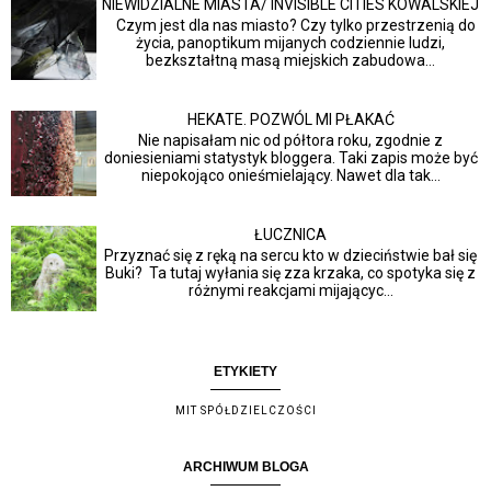
NIEWIDZIALNE MIASTA/ INVISIBLE CITIES KOWALSKIEJ
Czym jest dla nas miasto? Czy tylko przestrzenią do
życia, panoptikum mijanych codziennie ludzi,
bezkształtną masą miejskich zabudowa...
HEKATE. POZWÓL MI PŁAKAĆ
Nie napisałam nic od półtora roku, zgodnie z
doniesieniami statystyk bloggera. Taki zapis może być
niepokojąco onieśmielający. Nawet dla tak...
ŁUCZNICA
Przyznać się z ręką na sercu kto w dzieciństwie bał się
Buki? Ta tutaj wyłania się zza krzaka, co spotyka się z
różnymi reakcjami mijającyc...
ETYKIETY
MIT SPÓŁDZIELCZOŚCI
ARCHIWUM BLOGA