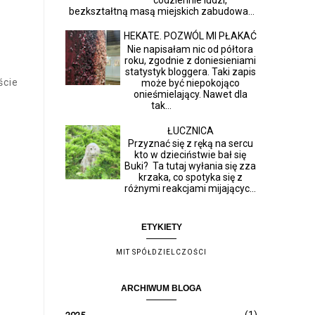
bezkształtną masą miejskich zabudowa...
HEKATE. POZWÓL MI PŁAKAĆ
Nie napisałam nic od półtora
roku, zgodnie z doniesieniami
statystyk bloggera. Taki zapis
ście
może być niepokojąco
onieśmielający. Nawet dla
tak...
ŁUCZNICA
Przyznać się z ręką na sercu
kto w dzieciństwie bał się
Buki? Ta tutaj wyłania się zza
krzaka, co spotyka się z
różnymi reakcjami mijającyc...
ETYKIETY
MIT SPÓŁDZIELCZOŚCI
ARCHIWUM BLOGA