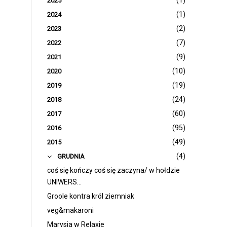
(1)
2025
(1)
2024
(2)
2023
(7)
2022
(9)
2021
(10)
2020
(19)
2019
(24)
2018
(60)
2017
(95)
2016
(49)
2015
(4)
GRUDNIA
coś się kończy coś się zaczyna/ w hołdzie
UNIWERS...
Groole kontra król ziemniak
veg&makaroni
Marysia w Relaxie