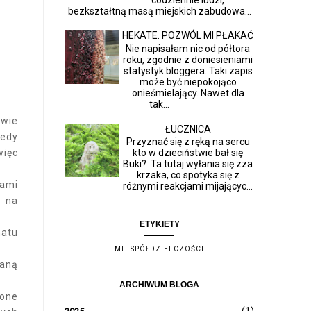
bezkształtną masą miejskich zabudowa...
HEKATE. POZWÓL MI PŁAKAĆ
Nie napisałam nic od półtora
roku, zgodnie z doniesieniami
statystyk bloggera. Taki zapis
może być niepokojąco
onieśmielający. Nawet dla
tak...
awie
ŁUCZNICA
iedy
Przyznać się z ręką na sercu
więc
kto w dzieciństwie bał się
Buki? Ta tutaj wyłania się zza
.
krzaka, co spotyka się z
rami
różnymi reakcjami mijającyc...
m na
ETYKIETY
matu
MIT SPÓŁDZIELCZOŚCI
taną
ARCHIWUM BLOGA
pone