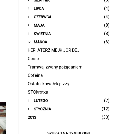
(3)
SIERPNIA
(4)
LIPCA
(4)
CZERWCA
(8)
MAJA
(8)
KWIETNIA
(6)
MARCA
HEPI ATERZ MEJK JOR DEJ
Corso
Tramwaj zwany pożądaniem
Cofeina
Ostatni kawałek pizzy
STOkrotka
(7)
LUTEGO
(12)
STYCZNIA
(33)
2013
SZUKAJ NA TYM BLOGU