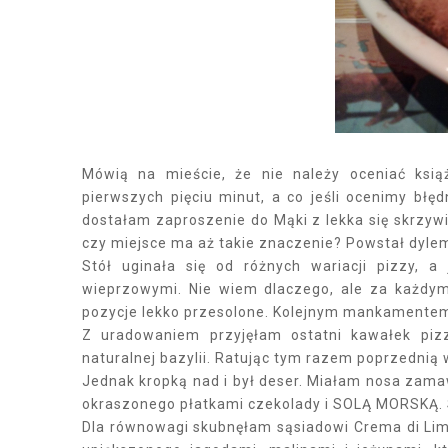
Mówią na mieście, że nie należy oceniać ksi
pierwszych pięciu minut, a co jeśli ocenimy błęd
dostałam zaproszenie do Mąki z lekka się skrzywi
czy miejsce ma aż takie znaczenie? Powstał dylema
Stół uginała się od różnych wariacji pizzy, 
wieprzowymi. Nie wiem dlaczego, ale za każdy
pozycje lekko przesolone. Kolejnym mankamentem -
Z uradowaniem przyjęłam ostatni kawałek pizz
naturalnej bazylii. Ratując tym razem poprzednią
Jednak kropką nad i był deser. Miałam nosa zam
okraszonego płatkami czekolady i SOLĄ MORSKĄ. 
Dla równowagi skubnęłam sąsiadowi Crema di L