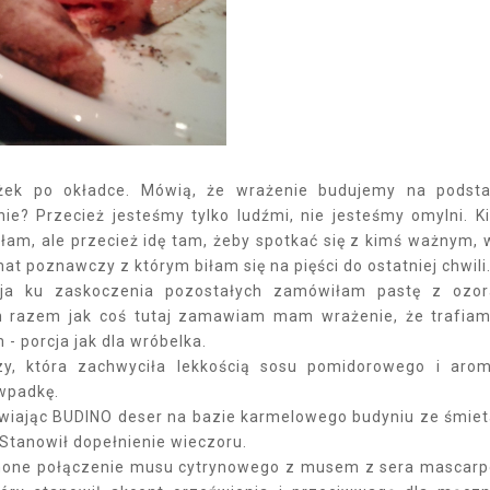
ążek po okładce. Mówią, że wrażenie budujemy na podst
nie? Przecież jesteśmy tylko ludźmi, nie jesteśmy omylni. K
łam, ale przecież idę tam, żeby spotkać się z kimś ważnym, 
t poznawczy z którym biłam się na pięści do ostatniej chwili
a ja ku zaskoczenia pozostałych zamówiłam pastę z ozo
m razem jak coś tutaj zamawiam mam wrażenie, że trafia
 porcja jak dla wróbelka.
y, która zachwyciła lekkością sosu pomidorowego i aro
 wpadkę.
awiając BUDINO deser na bazie karmelowego budyniu ze śmie
Stanowił dopełnienie wieczoru.
imone połączenie musu cytrynowego z musem z sera mascar