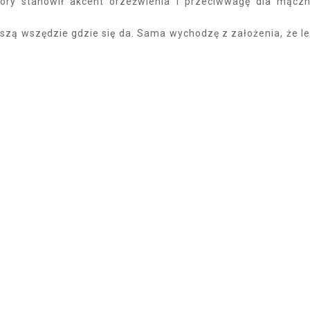
tóry stanowił akcent orzeźwienia i przeciwwagę dla mącz
szą wszędzie gdzie się da. Sama wychodzę z założenia, że le