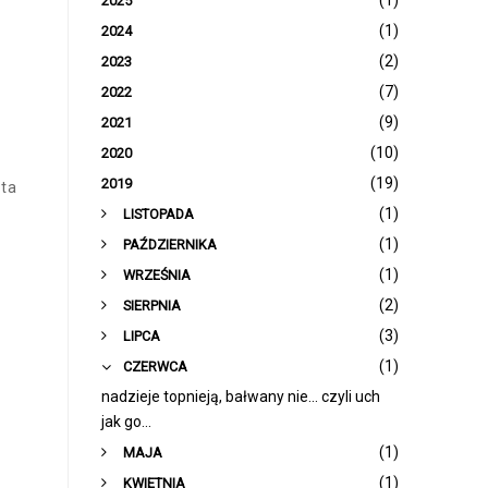
(1)
2025
(1)
2024
(2)
2023
(7)
2022
(9)
2021
(10)
2020
(19)
2019
yta
(1)
LISTOPADA
(1)
PAŹDZIERNIKA
(1)
WRZEŚNIA
(2)
SIERPNIA
(3)
LIPCA
(1)
CZERWCA
nadzieje topnieją, bałwany nie... czyli uch
jak go...
(1)
MAJA
(1)
KWIETNIA