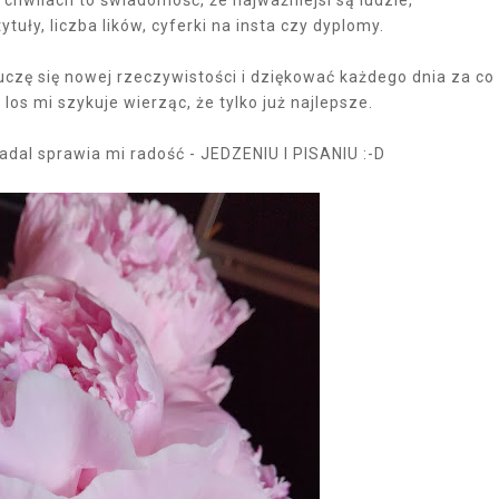
 chwilach to świadomość, że najważniejsi są ludzie,
tytuły, liczba lików, cyferki na insta czy dyplomy.
 uczę się nowej rzeczywistości i dziękować każdego dnia za co
o los mi szykuje wierząc, że tylko już najlepsze.
adal sprawia mi radość - JEDZENIU I PISANIU :-D