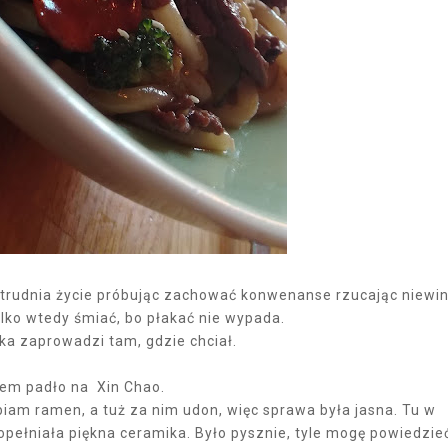
trudnia życie próbując zachować konwenanse rzucając niewi
ylko wtedy śmiać, bo płakać nie wypada.
eka zaprowadzi tam, gdzie chciał.
em padło na Xin Chao.
lbiam ramen, a tuż za nim udon, więc sprawa była jasna. Tu w
opełniała piękna ceramika. Było pysznie, tyle mogę powiedzie