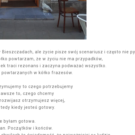
Bieszczadach, ale życie pisze swój scenariusz i często nie p
kółko powtarzam, że w życiu nie ma przypadków,
k traci rezonans i zaczyna podważać wszystko.
 powtarzanych w kółko frazesów.
zymujemy to czego potrzebujemy
zawsze to, czego chcemy
 rozwijasz otrzymujesz więcej,
wtedy kiedy jesteś gotowy.
ie byłam gotowa.
an. Początków i końców.