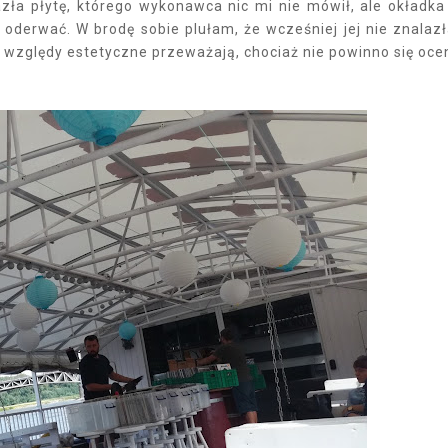
azła płytę, którego wykonawca nic mi nie mówił, ale okładka
oderwać. W brodę sobie plułam, że wcześniej jej nie znalaz
A względy estetyczne przeważają, chociaż nie powinno się oce