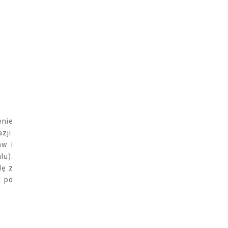
enie
zji.
aw i
lu).
lę z
y po