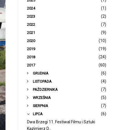
(1)
2025
(1)
2024
(2)
2023
(7)
2022
(9)
2021
(10)
2020
(19)
2019
(24)
2018
(60)
2017
(6)
GRUDNIA
(4)
LISTOPADA
(7)
PAŹDZIERNIKA
(5)
WRZEŚNIA
(7)
SIERPNIA
(6)
LIPCA
Dwa Brzegi 11. Festiwal Filmu i Sztuki
Kazimierz D...