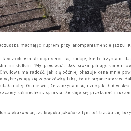
aczuszka machając kuprem przy akompaniamencie jazzu. 
 tańszych Armstronga serce się raduje, kiedy trzymam ska
ni mi Gollum "My precious". Jak sroka pilnuję, ciałem 
Chwilowa ma radość, jak się później okazuje cena mnie pow
a wykrzywiają się w podkówką taką, że aż organizatorowi żal
ukała dalej. On nie wie, że zaczynam się czuć jak słoń w skła
o szczery uśmiechem, sprawia, że daję się przekonać i rusz
mu okazało się, że kiepska jakość (z tym też trzeba się liczy