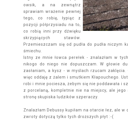
owsik, a na zewnątrz
sprawiam wrażenie pewnej
tego, co robię, łypiąc z
pozycji półprzysiadu na to,
co robią inni przy dźwięku
skrzypiących stawów.
Przemieszczam się od pudła do pudła niczym k
śmiechu.
Istny ze mnie łowca perełek - znalazłam w tych
nikogo do niego nie dopuszczam. W głowie dud
zasłaniam, a kysz - w myślach rzucam zaklęcia. 
więc oddaję z żalem i smutkiem Kłapouchego. Ust
robi i mnie pociesza, żebym się nie poddawała i sz
z porcelaną, kompletnie nie na miejscy, ale jeg
stronę skupiska ludzików szperaczy.
Znalazłam Debussy kupiłam na otarcie łez, ale w do
zwroty dotyczą tylko tych droższych płyt :-(