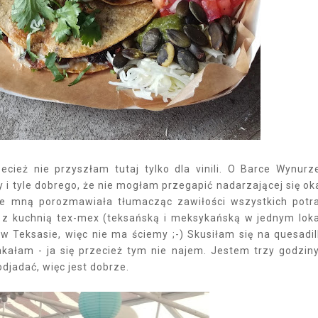
eż nie przyszłam tutaj tylko dla vinili. O Barce Wynurz
 i tyle dobrego, że nie mogłam przegapić nadarzającej się oka
 ze mną porozmawiała tłumacząc zawiłości wszystkich potr
 z kuchnią tex-mex (teksańską i meksykańską w jednym loka
 w Teksasie, więc nie ma ściemy ;-) Skusiłam się na quesadil
kałam - ja się przecież tym nie najem. Jestem trzy godzin
odjadać, więc jest dobrze.