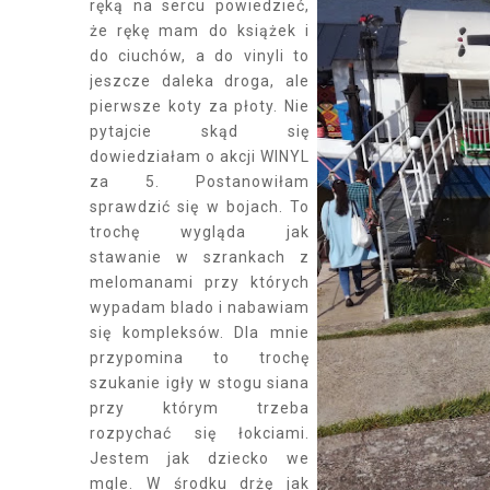
ręką na sercu powiedzieć,
że rękę mam do książek i
do ciuchów, a do vinyli to
jeszcze daleka droga, ale
pierwsze koty za płoty. Nie
pytajcie skąd się
dowiedziałam o akcji WINYL
za 5. Postanowiłam
sprawdzić się w bojach. To
trochę wygląda jak
stawanie w szrankach z
melomanami przy których
wypadam blado i nabawiam
się kompleksów. Dla mnie
przypomina to trochę
szukanie igły w stogu siana
przy którym trzeba
rozpychać się łokciami.
Jestem jak dziecko we
mgle. W środku drżę jak