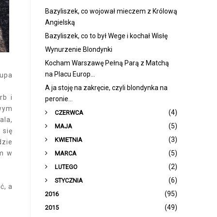
Bazyliszek, co wojował mieczem z Królową
Angielską
Bazyliszek, co to był Wege i kochał Wisłę
Wynurzenie Blondynki
Kocham Warszawę Pełną Parą z Matchą
na Placu Europ...
Kupa
A ja stoję na zakręcie, czyli blondynka na
rb i
peronie...
swym
(4)
CZERWCA
ala,
(5)
MAJA
 się
(3)
KWIETNIA
dzie
(5)
am w
MARCA
(2)
LUTEGO
(6)
STYCZNIA
ć, a
(95)
2016
(49)
2015