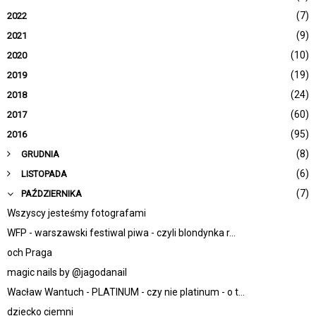
(7)
2022
(9)
2021
(10)
2020
(19)
2019
(24)
2018
(60)
2017
(95)
2016
(8)
GRUDNIA
(6)
LISTOPADA
(7)
PAŹDZIERNIKA
Wszyscy jesteśmy fotografami
WFP - warszawski festiwal piwa - czyli blondynka r...
och Praga
magic nails by @jagodanail
Wacław Wantuch - PLATINUM - czy nie platinum - o t...
dziecko ciemni